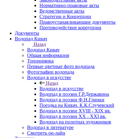
Нормативно-правовые акты
Ведомственные акты
Стратегии и Концепции
Правоустанавливающие документы
Противодействие коррупции
Документы
Водопад Кивач
Назад
Водопад Кивач
Общая информация
Топонимика
Первые цветные фото водопада
Фотографии водопада
Водопад в искусстве
Назад
Водопад в искусстве
Водопад в поэзии Г.Р.Державина
Водопад в поэзии Ф.Н.Глинки
Поездка на Кивач. К.К.Случевский
Водопад в поэзии XVIII - XIX вв.
Водопад в поэзии XX - XXI вв.
Водопад на полотнах художников
Водопад в литературе
Смотреть он-лайн