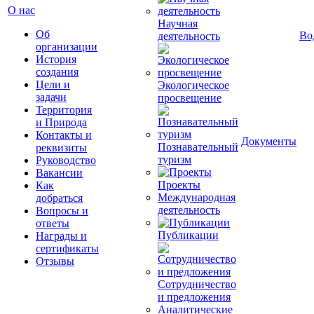
О нас
Научная
Об
Во
деятельность
организации
История
создания
Цели и
Экологическое
задачи
просвещение
Территория
и Природа
Контакты и
Документы
Познавательный
реквизиты
туризм
Руководство
Вакансии
Проекты
Как
Международная
добраться
деятельность
Вопросы и
ответы
Публикации
Награды и
сертификаты
Отзывы
Сотрудничество
и предложения
Аналитические