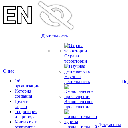
Деятельность
Охрана
территории
О нас
Научная
Об
Во
деятельность
организации
История
создания
Цели и
Экологическое
задачи
просвещение
Территория
и Природа
Контакты и
Документы
Познавательный
реквизиты