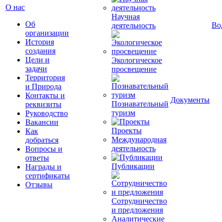
О нас
Научная
Об
Во
деятельность
организации
История
создания
Цели и
Экологическое
задачи
просвещение
Территория
и Природа
Контакты и
Документы
Познавательный
реквизиты
туризм
Руководство
Вакансии
Проекты
Как
Международная
добраться
деятельность
Вопросы и
ответы
Публикации
Награды и
сертификаты
Отзывы
Сотрудничество
и предложения
Аналитические