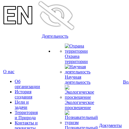
Деятельность
Охрана
территории
О нас
Научная
Об
Во
деятельность
организации
История
создания
Цели и
Экологическое
задачи
просвещение
Территория
и Природа
Контакты и
Документы
Познавательный
реквизиты