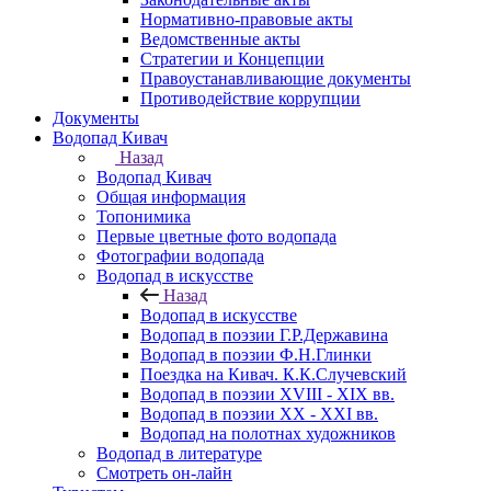
Нормативно-правовые акты
Ведомственные акты
Стратегии и Концепции
Правоустанавливающие документы
Противодействие коррупции
Документы
Водопад Кивач
Назад
Водопад Кивач
Общая информация
Топонимика
Первые цветные фото водопада
Фотографии водопада
Водопад в искусстве
Назад
Водопад в искусстве
Водопад в поэзии Г.Р.Державина
Водопад в поэзии Ф.Н.Глинки
Поездка на Кивач. К.К.Случевский
Водопад в поэзии XVIII - XIX вв.
Водопад в поэзии XX - XXI вв.
Водопад на полотнах художников
Водопад в литературе
Смотреть он-лайн