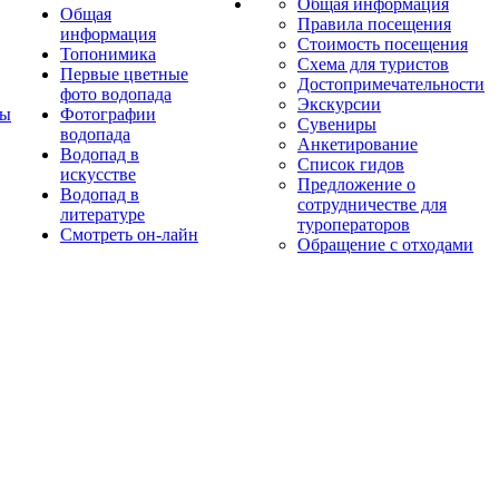
Общая информация
Общая
Правила посещения
информация
Стоимость посещения
Топонимика
Схема для туристов
Первые цветные
Достопримечательности
фото водопада
Экскурсии
ты
Фотографии
Сувениры
водопада
Анкетирование
Водопад в
Список гидов
искусстве
Предложение о
Водопад в
сотрудничестве для
литературе
туроператоров
Смотреть он-лайн
Обращение с отходами