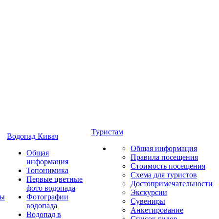
Туристам
Водопад Кивач
Общая информация
Общая
Правила посещения
информация
Стоимость посещения
Топонимика
Схема для туристов
Первые цветные
Достопримечательности
фото водопада
Экскурсии
ты
Фотографии
Сувениры
водопада
Анкетирование
Водопад в
Список гидов