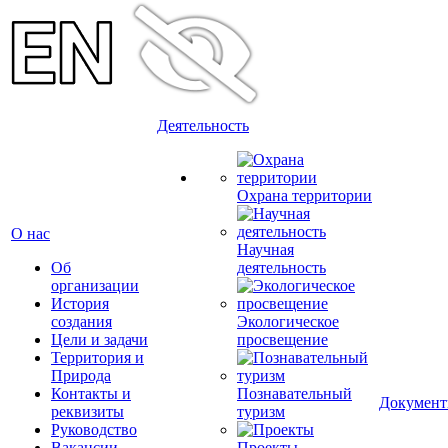
Деятельность
Охрана территории
О нас
Научная
Об
деятельность
организации
История
создания
Экологическое
Цели и задачи
просвещение
Территория и
Природа
Контакты и
Познавательный
Докумен
реквизиты
туризм
Руководство
Вакансии
Проекты