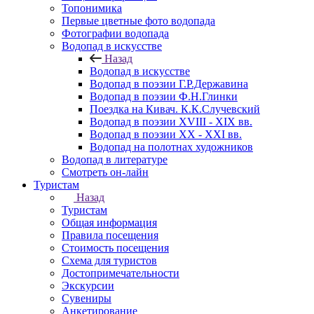
Топонимика
Первые цветные фото водопада
Фотографии водопада
Водопад в искусстве
Назад
Водопад в искусстве
Водопад в поэзии Г.Р.Державина
Водопад в поэзии Ф.Н.Глинки
Поездка на Кивач. К.К.Случевский
Водопад в поэзии XVIII - XIX вв.
Водопад в поэзии XX - XXI вв.
Водопад на полотнах художников
Водопад в литературе
Смотреть он-лайн
Туристам
Назад
Туристам
Общая информация
Правила посещения
Стоимость посещения
Схема для туристов
Достопримечательности
Экскурсии
Сувениры
Анкетирование