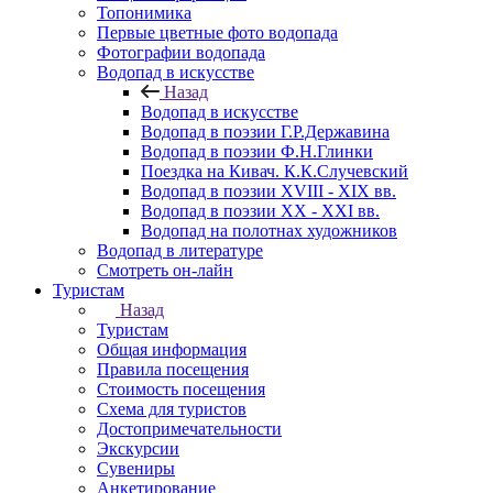
Топонимика
Первые цветные фото водопада
Фотографии водопада
Водопад в искусстве
Назад
Водопад в искусстве
Водопад в поэзии Г.Р.Державина
Водопад в поэзии Ф.Н.Глинки
Поездка на Кивач. К.К.Случевский
Водопад в поэзии XVIII - XIX вв.
Водопад в поэзии XX - XXI вв.
Водопад на полотнах художников
Водопад в литературе
Смотреть он-лайн
Туристам
Назад
Туристам
Общая информация
Правила посещения
Стоимость посещения
Схема для туристов
Достопримечательности
Экскурсии
Сувениры
Анкетирование