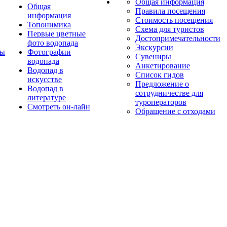
Общая информация
Общая
Правила посещения
информация
Стоимость посещения
Топонимика
Схема для туристов
Первые цветные
Достопримечательности
фото водопада
Экскурсии
ты
Фотографии
Сувениры
водопада
Анкетирование
Водопад в
Список гидов
искусстве
Предложение о
Водопад в
сотрудничестве для
литературе
туроператоров
Смотреть он-лайн
Обращение с отходами