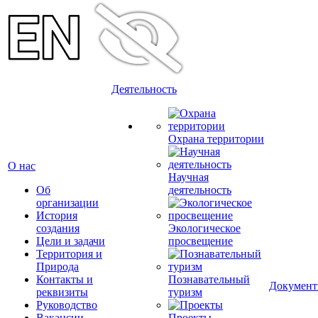
Деятельность
Охрана территории
О нас
Научная
Об
деятельность
организации
История
создания
Экологическое
Цели и задачи
просвещение
Территория и
Природа
Контакты и
Познавательный
Докумен
реквизиты
туризм
Руководство
Вакансии
Проекты