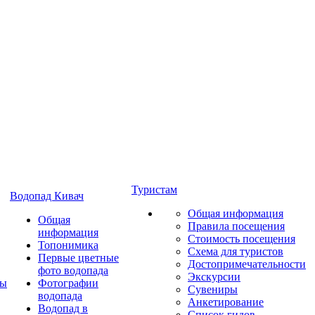
Туристам
Водопад Кивач
Общая информация
Общая
Правила посещения
информация
Стоимость посещения
Топонимика
Схема для туристов
Первые цветные
Достопримечательности
фото водопада
Экскурсии
ты
Фотографии
Сувениры
водопада
Анкетирование
Водопад в
Список гидов