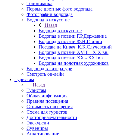
Топонимика
Первые цветные фото водопада
Фотографии водопада
Водопад в искусстве
Назад
Водопад в искусстве
Водопад в поэзии Г.Р.Державина
Водопад в поэзии Ф.Н.Глинки
Поездка на Кивач. К.К.Случевский
Водопад в поэзии XVIII - XIX вв.
Водопад в поэзии XX - XXI вв.
Водопад на полотнах художников
Водопад в литературе
Смотреть он-лайн
Туристам
Назад
Туристам
Общая информация
Правила посещения
Стоимость посещения
Схема для туристов
Достопримечательности
Экскурсии
Сувениры
Анкетирование