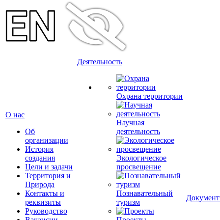
Деятельность
Охрана территории
О нас
Научная
Об
деятельность
организации
История
создания
Экологическое
Цели и задачи
просвещение
Территория и
Природа
Контакты и
Познавательный
Докумен
реквизиты
туризм
Руководство
Вакансии
Проекты