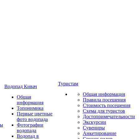
Туристам
Водопад Кивач
Общая информация
Общая
Правила посещения
информация
Стоимость посещения
Топонимика
Схема для туристов
Первые цветные
Достопримечательности
фото водопада
Экскурсии
ты
Фотографии
Сувениры
водопада
Анкетирование
Водопад в
Список гидов