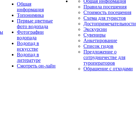
Общая информация
Общая
Правила посещения
информация
Стоимость посещения
Топонимика
Схема для туристов
Первые цветные
Достопримечательности
фото водопада
Экскурсии
ты
Фотографии
Сувениры
водопада
Анкетирование
Водопад в
Список гидов
искусстве
Предложение о
Водопад в
сотрудничестве для
литературе
туроператоров
Смотреть он-лайн
Обращение с отходами