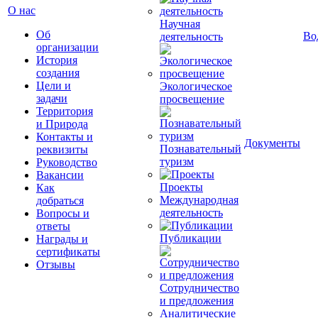
О нас
Научная
Об
Во
деятельность
организации
История
создания
Цели и
Экологическое
задачи
просвещение
Территория
и Природа
Контакты и
Документы
Познавательный
реквизиты
туризм
Руководство
Вакансии
Проекты
Как
Международная
добраться
деятельность
Вопросы и
ответы
Публикации
Награды и
сертификаты
Отзывы
Сотрудничество
и предложения
Аналитические