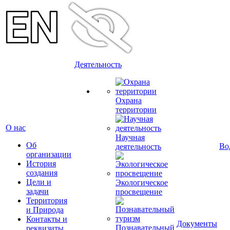
Деятельность
Охрана
территории
О нас
Научная
Об
Во
деятельность
организации
История
создания
Цели и
Экологическое
задачи
просвещение
Территория
и Природа
Контакты и
Документы
Познавательный
реквизиты