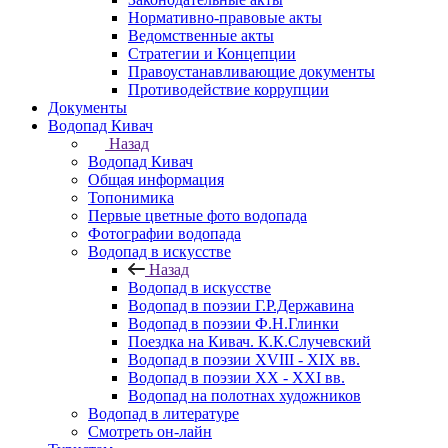
Нормативно-правовые акты
Ведомственные акты
Стратегии и Концепции
Правоустанавливающие документы
Противодействие коррупции
Документы
Водопад Кивач
Назад
Водопад Кивач
Общая информация
Топонимика
Первые цветные фото водопада
Фотографии водопада
Водопад в искусстве
Назад
Водопад в искусстве
Водопад в поэзии Г.Р.Державина
Водопад в поэзии Ф.Н.Глинки
Поездка на Кивач. К.К.Случевский
Водопад в поэзии XVIII - XIX вв.
Водопад в поэзии XX - XXI вв.
Водопад на полотнах художников
Водопад в литературе
Смотреть он-лайн