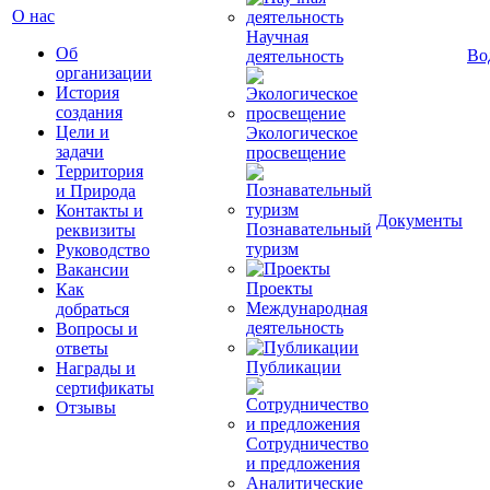
О нас
Научная
Об
Во
деятельность
организации
История
создания
Цели и
Экологическое
задачи
просвещение
Территория
и Природа
Контакты и
Документы
Познавательный
реквизиты
туризм
Руководство
Вакансии
Проекты
Как
Международная
добраться
деятельность
Вопросы и
ответы
Публикации
Награды и
сертификаты
Отзывы
Сотрудничество
и предложения
Аналитические