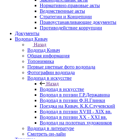
Нормативно-правовые акты
Ведомственные акты
Стратегии и Концепции
Правоустанавливающие документы
Противодействие коррупции
Документы
Водопад Кивач
Назад
Водопад Кивач
Общая информация
Топонимика
Первые цветные фото водопада
Фотографии водопада
Водопад в искусстве
Назад
Водопад в искусстве
Водопад в поэзии Г.Р.Державина
Водопад в поэзии Ф.Н.Глинки
Поездка на Кивач. К.К.Случевский
Водопад в поэзии XVIII - XIX вв.
Водопад в поэзии XX - XXI вв.
Водопад на полотнах художников
Водопад в литературе
Смотреть он-лайн