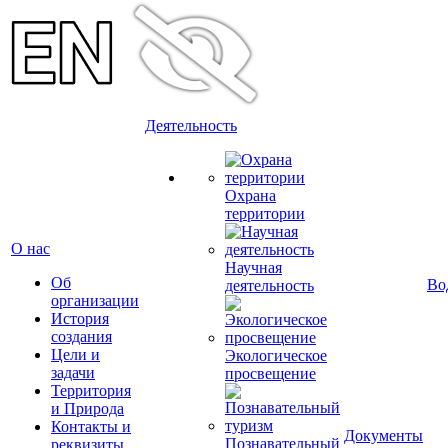
Деятельность
Охрана
территории
О нас
Научная
Об
Во
деятельность
организации
История
создания
Цели и
Экологическое
задачи
просвещение
Территория
и Природа
Контакты и
Документы
Познавательный
реквизиты