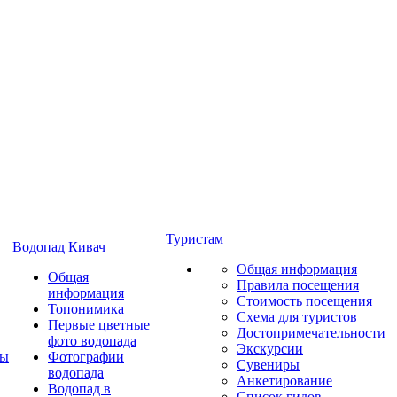
Туристам
Водопад Кивач
Общая информация
Общая
Правила посещения
информация
Стоимость посещения
Топонимика
Схема для туристов
Первые цветные
Достопримечательности
фото водопада
Экскурсии
ты
Фотографии
Сувениры
водопада
Анкетирование
Водопад в
Список гидов