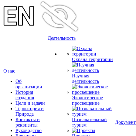
Деятельность
Охрана территории
О нас
Научная
Об
деятельность
организации
История
создания
Экологическое
Цели и задачи
просвещение
Территория и
Природа
Контакты и
Познавательный
Докумен
реквизиты
туризм
Руководство
Вакансии
Проекты