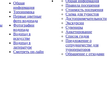
Общая информация
Общая
Правила посещения
информация
Стоимость посещения
Топонимика
Схема для туристов
Первые цветные
Достопримечательности
фото водопада
Экскурсии
ты
Фотографии
Сувениры
водопада
Анкетирование
Водопад в
Список гидов
искусстве
Предложение о
Водопад в
сотрудничестве для
литературе
туроператоров
Смотреть он-лайн
Обращение с отходами