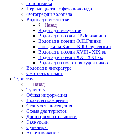
Топонимика
Первые цветные фото водопада
Фотографии водопада
Водопад в искусстве
Назад
Водопад в искусстве
Водопад в поэзии Г.Р.Державина
Водопад в поэзии Ф.Н.Глинки
Поездка на Кивач. К.К.Случевский
Водопад в поэзии XVIII - XIX вв.
Водопад в поэзии XX - XXI вв.
Водопад на полотнах художников
Водопад в литературе
Смотреть он-лайн
Туристам
Назад
Туристам
Общая информация
Правила посещения
Стоимость посещения
Схема для туристов
Достопримечательности
Экскурсии
Сувениры
Анкетирование