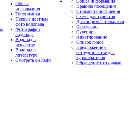
Общая информация
Общая
Правила посещения
информация
Стоимость посещения
Топонимика
Схема для туристов
Первые цветные
Достопримечательности
фото водопада
Экскурсии
ты
Фотографии
Сувениры
водопада
Анкетирование
Водопад в
Список гидов
искусстве
Предложение о
Водопад в
сотрудничестве для
литературе
туроператоров
Смотреть он-лайн
Обращение с отходами