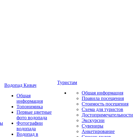
Туристам
Водопад Кивач
Общая информация
Общая
Правила посещения
информация
Стоимость посещения
Топонимика
Схема для туристов
Первые цветные
Достопримечательности
фото водопада
Экскурсии
ты
Фотографии
Сувениры
водопада
Анкетирование
Водопад в
Список гидов