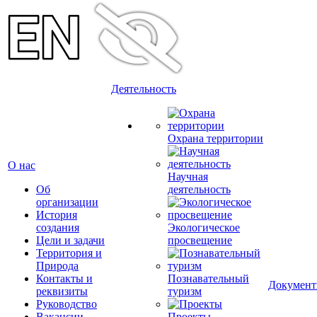
Деятельность
Охрана территории
О нас
Научная
Об
деятельность
организации
История
создания
Экологическое
Цели и задачи
просвещение
Территория и
Природа
Контакты и
Познавательный
Докумен
реквизиты
туризм
Руководство
Вакансии
Проекты