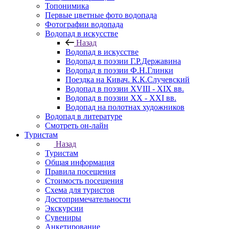
Топонимика
Первые цветные фото водопада
Фотографии водопада
Водопад в искусстве
Назад
Водопад в искусстве
Водопад в поэзии Г.Р.Державина
Водопад в поэзии Ф.Н.Глинки
Поездка на Кивач. К.К.Случевский
Водопад в поэзии XVIII - XIX вв.
Водопад в поэзии XX - XXI вв.
Водопад на полотнах художников
Водопад в литературе
Смотреть он-лайн
Туристам
Назад
Туристам
Общая информация
Правила посещения
Стоимость посещения
Схема для туристов
Достопримечательности
Экскурсии
Сувениры
Анкетирование