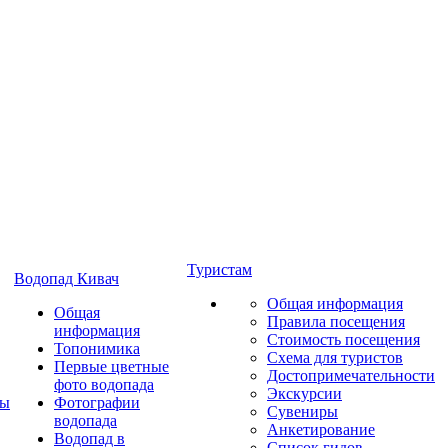
Туристам
Водопад Кивач
Общая информация
Общая
Правила посещения
информация
Стоимость посещения
Топонимика
Схема для туристов
Первые цветные
Достопримечательности
фото водопада
Экскурсии
ты
Фотографии
Сувениры
водопада
Анкетирование
Водопад в
Список гидов