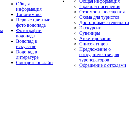
Общая информация
Общая
Правила посещения
информация
Стоимость посещения
Топонимика
Схема для туристов
Первые цветные
Достопримечательности
фото водопада
Экскурсии
ты
Фотографии
Сувениры
водопада
Анкетирование
Водопад в
Список гидов
искусстве
Предложение о
Водопад в
сотрудничестве для
литературе
туроператоров
Смотреть он-лайн
Обращение с отходами