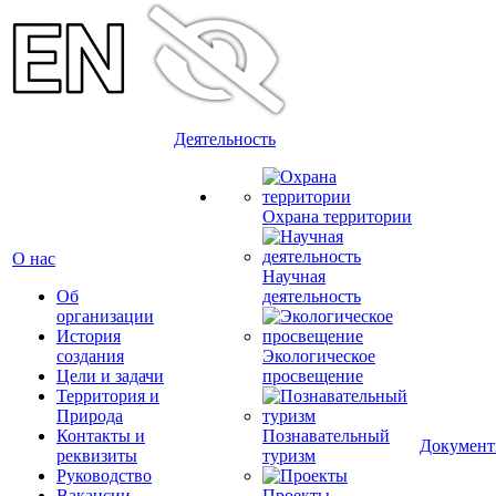
Деятельность
Охрана территории
О нас
Научная
Об
деятельность
организации
История
создания
Экологическое
Цели и задачи
просвещение
Территория и
Природа
Контакты и
Познавательный
Докумен
реквизиты
туризм
Руководство
Вакансии
Проекты