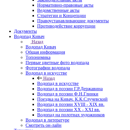
Нормативно-правовые акты
Ведомственные акты
Стратегии и Концепции
Правоустанавливающие документы
Противодействие коррупции
Документы
Водопад Кивач
Назад
Водопад Кивач
Общая информация
Топонимика
Первые цветные фото водопада
Фотографии водопада
Водопад в искусстве
Назад
Водопад в искусстве
Водопад в поэзии Г.Р.Державина
Водопад в поэзии Ф.Н.Глинки
Поездка на Кивач. К.К.Случевский
Водопад в поэзии XVIII - XIX вв.
Водопад в поэзии XX - XXI вв.
Водопад на полотнах художников
Водопад в литературе
Смотреть он-лайн