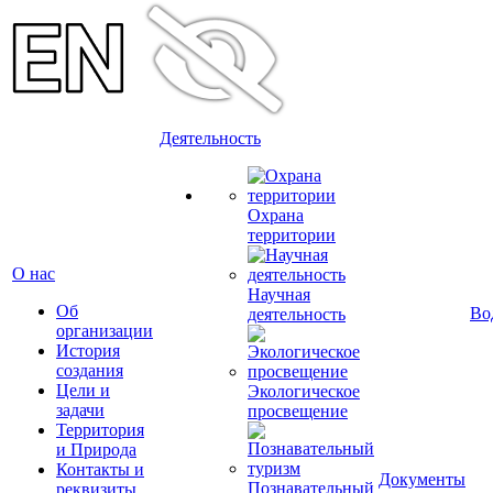
Деятельность
Охрана
территории
О нас
Научная
Об
Во
деятельность
организации
История
создания
Цели и
Экологическое
задачи
просвещение
Территория
и Природа
Контакты и
Документы
Познавательный
реквизиты