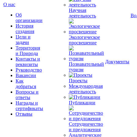
О нас
Научная
Об
Во
деятельность
организации
История
создания
Цели и
Экологическое
задачи
просвещение
Территория
и Природа
Контакты и
Документы
Познавательный
реквизиты
туризм
Руководство
Вакансии
Проекты
Как
Международная
добраться
деятельность
Вопросы и
ответы
Публикации
Награды и
сертификаты
Отзывы
Сотрудничество
и предложения
Аналитические