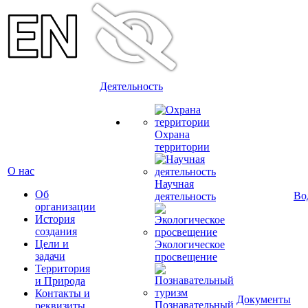
Деятельность
Охрана
территории
О нас
Научная
Об
Во
деятельность
организации
История
создания
Цели и
Экологическое
задачи
просвещение
Территория
и Природа
Контакты и
Документы
Познавательный
реквизиты