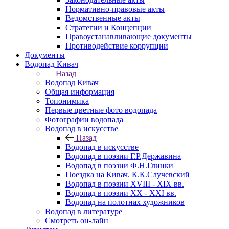
Нормативно-правовые акты
Ведомственные акты
Стратегии и Концепции
Правоустанавливающие документы
Противодействие коррупции
Документы
Водопад Кивач
Назад
Водопад Кивач
Общая информация
Топонимика
Первые цветные фото водопада
Фотографии водопада
Водопад в искусстве
Назад
Водопад в искусстве
Водопад в поэзии Г.Р.Державина
Водопад в поэзии Ф.Н.Глинки
Поездка на Кивач. К.К.Случевский
Водопад в поэзии XVIII - XIX вв.
Водопад в поэзии XX - XXI вв.
Водопад на полотнах художников
Водопад в литературе
Смотреть он-лайн