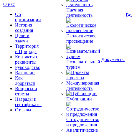
О нас
Научная
Об
Во
деятельность
организации
История
создания
Цели и
Экологическое
задачи
просвещение
Территория
и Природа
Контакты и
Документы
Познавательный
реквизиты
туризм
Руководство
Вакансии
Проекты
Как
Международная
добраться
деятельность
Вопросы и
ответы
Публикации
Награды и
сертификаты
Отзывы
Сотрудничество
и предложения
Аналитические