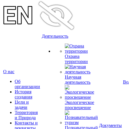
Деятельность
Охрана
территории
О нас
Научная
Об
Во
деятельность
организации
История
создания
Цели и
Экологическое
задачи
просвещение
Территория
и Природа
Контакты и
Документы
Познавательный
реквизиты