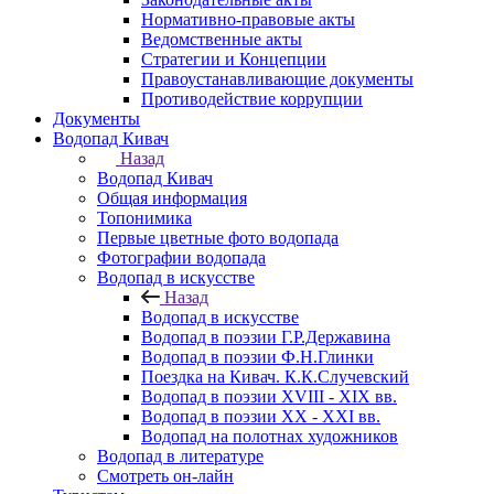
Нормативно-правовые акты
Ведомственные акты
Стратегии и Концепции
Правоустанавливающие документы
Противодействие коррупции
Документы
Водопад Кивач
Назад
Водопад Кивач
Общая информация
Топонимика
Первые цветные фото водопада
Фотографии водопада
Водопад в искусстве
Назад
Водопад в искусстве
Водопад в поэзии Г.Р.Державина
Водопад в поэзии Ф.Н.Глинки
Поездка на Кивач. К.К.Случевский
Водопад в поэзии XVIII - XIX вв.
Водопад в поэзии XX - XXI вв.
Водопад на полотнах художников
Водопад в литературе
Смотреть он-лайн