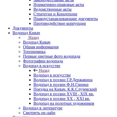
Нормативно-правовые акты
Ведомственные акты
Стратегии и Концепции
Правоустанавливающие документы
Противодействие коррупции
Документы
Водопад Кивач
Назад
Водопад Кивач
Общая информация
Топонимика
Первые цветные фото водопада
Фотографии водопада
Водопад в искусстве
Назад
Водопад в искусстве
Водопад в поэзии Г.Р.Державина
Водопад в поэзии Ф.Н.Глинки
Поездка на Кивач. К.К.Случевский
Водопад в поэзии XVIII - XIX вв.
Водопад в поэзии XX - XXI вв.
Водопад на полотнах художников
Водопад в литературе
Смотреть он-лайн