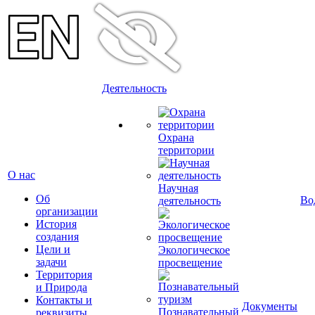
Деятельность
Охрана
территории
О нас
Научная
Об
Во
деятельность
организации
История
создания
Цели и
Экологическое
задачи
просвещение
Территория
и Природа
Контакты и
Документы
Познавательный
реквизиты