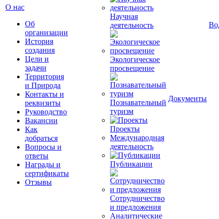
О нас
Научная
Об
Во
деятельность
организации
История
создания
Цели и
Экологическое
задачи
просвещение
Территория
и Природа
Контакты и
Документы
Познавательный
реквизиты
туризм
Руководство
Вакансии
Проекты
Как
Международная
добраться
деятельность
Вопросы и
ответы
Публикации
Награды и
сертификаты
Отзывы
Сотрудничество
и предложения
Аналитические