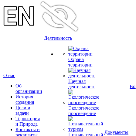
Деятельность
Охрана
территории
О нас
Научная
Об
Во
деятельность
организации
История
создания
Цели и
Экологическое
задачи
просвещение
Территория
и Природа
Контакты и
Документы
Познавательный
реквизиты