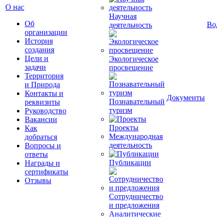
О нас
Научная
Об
Во
деятельность
организации
История
создания
Цели и
Экологическое
задачи
просвещение
Территория
и Природа
Контакты и
Документы
Познавательный
реквизиты
туризм
Руководство
Вакансии
Проекты
Как
Международная
добраться
деятельность
Вопросы и
ответы
Публикации
Награды и
сертификаты
Отзывы
Сотрудничество
и предложения
Аналитические