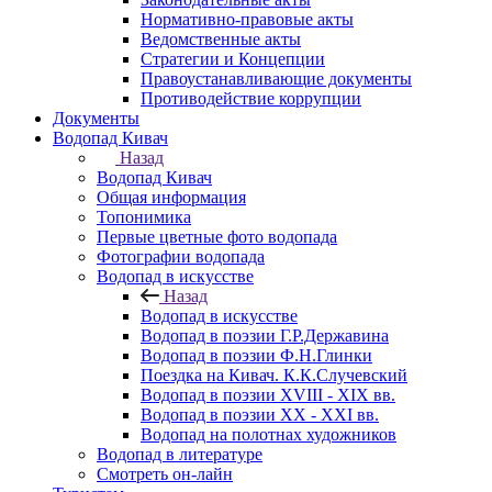
Нормативно-правовые акты
Ведомственные акты
Стратегии и Концепции
Правоустанавливающие документы
Противодействие коррупции
Документы
Водопад Кивач
Назад
Водопад Кивач
Общая информация
Топонимика
Первые цветные фото водопада
Фотографии водопада
Водопад в искусстве
Назад
Водопад в искусстве
Водопад в поэзии Г.Р.Державина
Водопад в поэзии Ф.Н.Глинки
Поездка на Кивач. К.К.Случевский
Водопад в поэзии XVIII - XIX вв.
Водопад в поэзии XX - XXI вв.
Водопад на полотнах художников
Водопад в литературе
Смотреть он-лайн