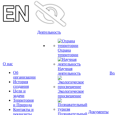
Деятельность
Охрана
территории
О нас
Научная
Об
Во
деятельность
организации
История
создания
Цели и
Экологическое
задачи
просвещение
Территория
и Природа
Контакты и
Документы
Познавательный
реквизиты