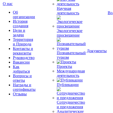
О нас
Научная
Об
Во
деятельность
организации
История
создания
Цели и
Экологическое
задачи
просвещение
Территория
и Природа
Контакты и
Документы
Познавательный
реквизиты
туризм
Руководство
Вакансии
Проекты
Как
Международная
добраться
деятельность
Вопросы и
ответы
Публикации
Награды и
сертификаты
Отзывы
Сотрудничество
и предложения
Аналитические