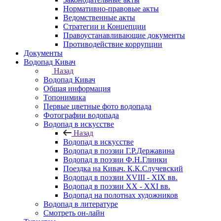
Нормативно-правовые акты
Ведомственные акты
Стратегии и Концепции
Правоустанавливающие документы
Противодействие коррупции
Документы
Водопад Кивач
Назад
Водопад Кивач
Общая информация
Топонимика
Первые цветные фото водопада
Фотографии водопада
Водопад в искусстве
Назад
Водопад в искусстве
Водопад в поэзии Г.Р.Державина
Водопад в поэзии Ф.Н.Глинки
Поездка на Кивач. К.К.Случевский
Водопад в поэзии XVIII - XIX вв.
Водопад в поэзии XX - XXI вв.
Водопад на полотнах художников
Водопад в литературе
Смотреть он-лайн