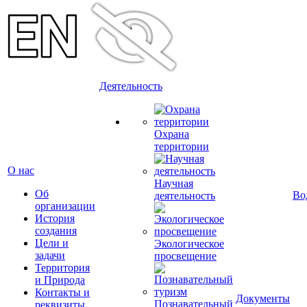
Деятельность
Охрана
территории
О нас
Научная
Об
Во
деятельность
организации
История
создания
Цели и
Экологическое
задачи
просвещение
Территория
и Природа
Контакты и
Документы
Познавательный
реквизиты