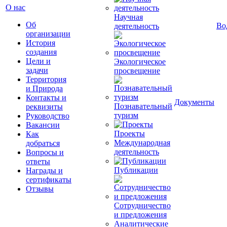
О нас
Научная
Об
Во
деятельность
организации
История
создания
Цели и
Экологическое
задачи
просвещение
Территория
и Природа
Контакты и
Документы
Познавательный
реквизиты
туризм
Руководство
Вакансии
Проекты
Как
Международная
добраться
деятельность
Вопросы и
ответы
Публикации
Награды и
сертификаты
Отзывы
Сотрудничество
и предложения
Аналитические