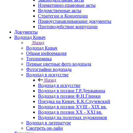
Нормативно-правовые акты
Ведомственные акты
Стратегии и Концепции
Правоустанавливающие документы
Противодействие коррупции
Документы
Водопад Кивач
Назад
Водопад Кивач
Общая информация
Топонимика
Первые цветные фото водопада
Фотографии водопада
Водопад в искусстве
Назад
Водопад в искусстве
Водопад в поэзии Г.Р.Державина
Водопад в поэзии Ф.Н.Глинки
Поездка на Кивач. К.К.Случевский
Водопад в поэзии XVIII - XIX вв.
Водопад в поэзии XX - XXI вв.
Водопад на полотнах художников
Водопад в литературе
Смотреть он-лайн