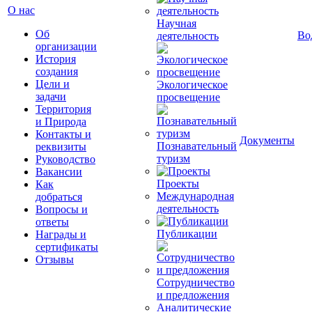
О нас
Научная
Об
Во
деятельность
организации
История
создания
Цели и
Экологическое
задачи
просвещение
Территория
и Природа
Контакты и
Документы
Познавательный
реквизиты
туризм
Руководство
Вакансии
Проекты
Как
Международная
добраться
деятельность
Вопросы и
ответы
Публикации
Награды и
сертификаты
Отзывы
Сотрудничество
и предложения
Аналитические