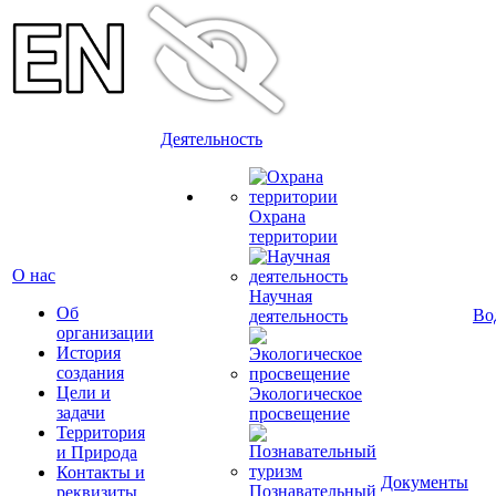
Деятельность
Охрана
территории
О нас
Научная
Об
Во
деятельность
организации
История
создания
Цели и
Экологическое
задачи
просвещение
Территория
и Природа
Контакты и
Документы
Познавательный
реквизиты