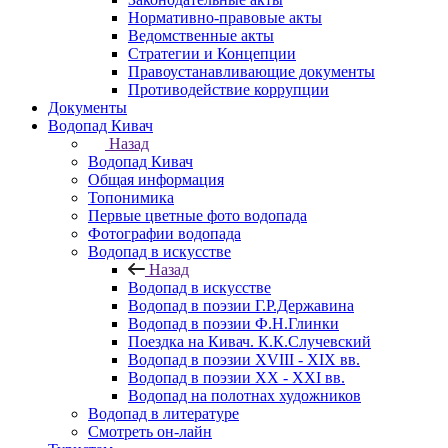
Нормативно-правовые акты
Ведомственные акты
Стратегии и Концепции
Правоустанавливающие документы
Противодействие коррупции
Документы
Водопад Кивач
Назад
Водопад Кивач
Общая информация
Топонимика
Первые цветные фото водопада
Фотографии водопада
Водопад в искусстве
Назад
Водопад в искусстве
Водопад в поэзии Г.Р.Державина
Водопад в поэзии Ф.Н.Глинки
Поездка на Кивач. К.К.Случевский
Водопад в поэзии XVIII - XIX вв.
Водопад в поэзии XX - XXI вв.
Водопад на полотнах художников
Водопад в литературе
Смотреть он-лайн