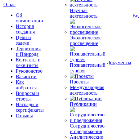
О нас
Научная
Об
Во
деятельность
организации
История
создания
Цели и
Экологическое
задачи
просвещение
Территория
и Природа
Контакты и
Документы
Познавательный
реквизиты
туризм
Руководство
Вакансии
Проекты
Как
Международная
добраться
деятельность
Вопросы и
ответы
Публикации
Награды и
сертификаты
Отзывы
Сотрудничество
и предложения
Аналитические