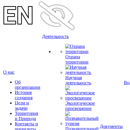
Деятельность
Охрана
территории
О нас
Научная
Об
Во
деятельность
организации
История
создания
Цели и
Экологическое
задачи
просвещение
Территория
и Природа
Контакты и
Документы
Познавательный
реквизиты