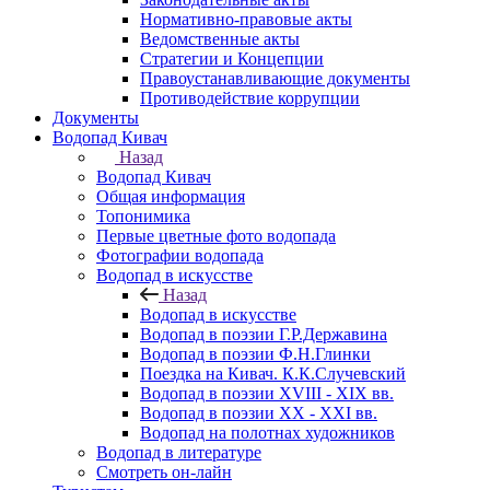
Нормативно-правовые акты
Ведомственные акты
Стратегии и Концепции
Правоустанавливающие документы
Противодействие коррупции
Документы
Водопад Кивач
Назад
Водопад Кивач
Общая информация
Топонимика
Первые цветные фото водопада
Фотографии водопада
Водопад в искусстве
Назад
Водопад в искусстве
Водопад в поэзии Г.Р.Державина
Водопад в поэзии Ф.Н.Глинки
Поездка на Кивач. К.К.Случевский
Водопад в поэзии XVIII - XIX вв.
Водопад в поэзии XX - XXI вв.
Водопад на полотнах художников
Водопад в литературе
Смотреть он-лайн