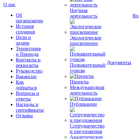
О нас
Научная
Об
Во
деятельность
организации
История
создания
Цели и
Экологическое
задачи
просвещение
Территория
и Природа
Контакты и
Документы
Познавательный
реквизиты
туризм
Руководство
Вакансии
Проекты
Как
Международная
добраться
деятельность
Вопросы и
ответы
Публикации
Награды и
сертификаты
Отзывы
Сотрудничество
и предложения
Аналитические