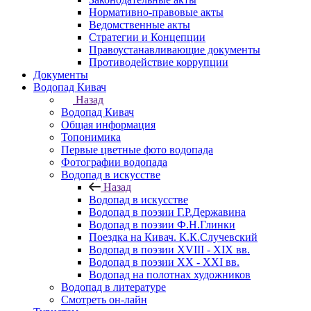
Нормативно-правовые акты
Ведомственные акты
Стратегии и Концепции
Правоустанавливающие документы
Противодействие коррупции
Документы
Водопад Кивач
Назад
Водопад Кивач
Общая информация
Топонимика
Первые цветные фото водопада
Фотографии водопада
Водопад в искусстве
Назад
Водопад в искусстве
Водопад в поэзии Г.Р.Державина
Водопад в поэзии Ф.Н.Глинки
Поездка на Кивач. К.К.Случевский
Водопад в поэзии XVIII - XIX вв.
Водопад в поэзии XX - XXI вв.
Водопад на полотнах художников
Водопад в литературе
Смотреть он-лайн