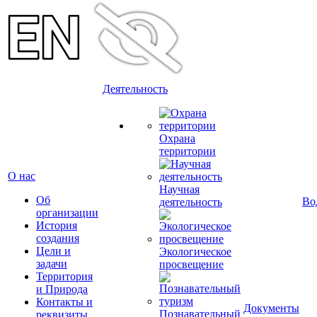
Деятельность
Охрана
территории
О нас
Научная
Об
Во
деятельность
организации
История
создания
Цели и
Экологическое
задачи
просвещение
Территория
и Природа
Контакты и
Документы
Познавательный
реквизиты